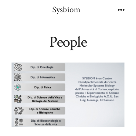
Skip
Sysbiom
to
Menu
content
People